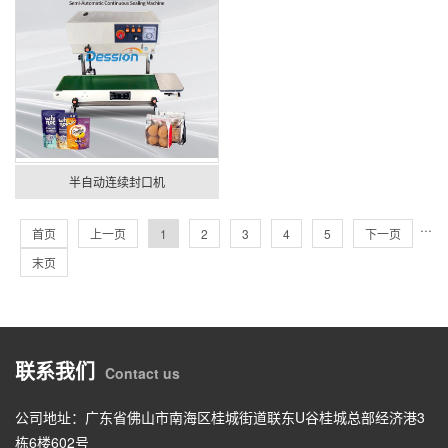
半自动连续封口机
···
首页
上一页
1
2
3
4
5
下一页
末页
联系我们
Contact us
公司地址：广东省佛山市南海区桂城街道联东U谷桂城总部经济港3
栋6楼602号