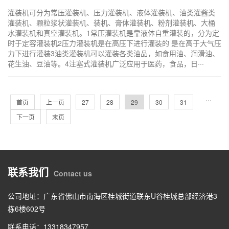
灌装机可分为常压灌装机、压力灌装机、液体灌装机、油类灌酱类
灌装机、颗粒浆状灌装机、装机、膏体灌装机、粉剂灌装机、大桶
水灌装机和真空灌装机。1常压灌装机是靠液体自重灌装的，分为定
时于定容灌装机2压力灌装机是在高压下进行灌装的 是在高于大气压
力下进行灌装3油类灌装机可以灌装各类油品，如食用油、润滑油、
花生油、豆油等。4注塞式灌装机广泛应用于医药，食品，日···
···
首页
上一页
27
28
29
30
31
下一页
末页
联系我们
Contact us
公司地址：广东省佛山市南海区桂城街道联东U谷桂城总部经济港3
栋6楼602号
联系电话：13318347957